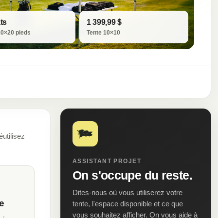
ts
1 399,99 $
10×20 pieds
Tente 10×10
utilisez
ASSISTANT PROJET
On s'occupe du reste.
Dites-nous où vous utiliserez votre
e
tente, l'espace disponible et ce que
vous souhaitez afficher. On vous aide à