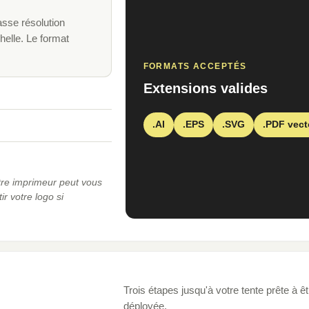
asse résolution
elle. Le format
FORMATS ACCEPTÉS
Extensions valides
.AI
.EPS
.SVG
.PDF vect
otre imprimeur peut vous
r votre logo si
Trois étapes jusqu'à votre tente prête à êt
déployée.