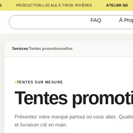
Aller
PRODUCTION LOCALE À TROIS-RIVIÈRES
ATELIER QG
au
contenu
FAQ
À Pro
Services
/
Tentes promotionnelles
TENTES SUR MESURE
Tentes promot
Présentez votre marque partout où vous allez. Qualité
et livraison clé en main.