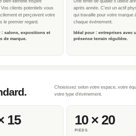
 bien identifié inspire
Une tente de qualité s'utilise a
 Vos clients potentiels vous
après année. C'est un actif phy
acilement et perçoivent votre
qui travaille pour votre marque 
s le premier regard.
chaque événement.
 : salons, expositions et
Idéal pour : entreprises avec 
ns de marque.
présence terrain régulière.
Choisissez selon votre espace, votre équ
ndard.
votre type d'événement.
× 15
10 × 20
PIEDS