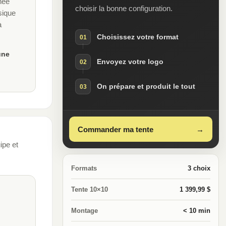
nnée
choisir la bonne configuration.
sique
à
Choisissez votre format
01
une
Envoyez votre logo
02
On prépare et produit le tout
03
Commander ma tente
→
ipe et
Formats
3 choix
Tente 10×10
1 399,99 $
Montage
< 10 min