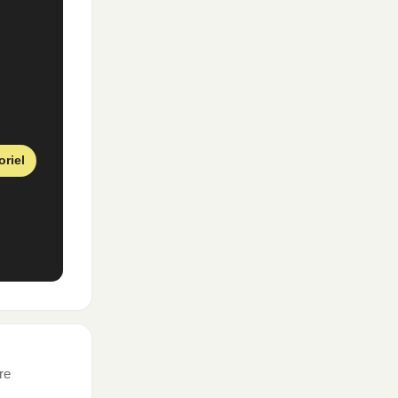
oriel
re